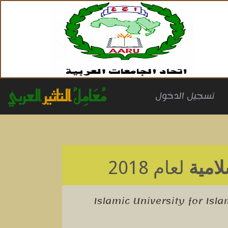
مُعَامِلُ
التاثير
العربي
(cu
تسجيل الدخول
لامية
لعام 2018
Islamic University for Isl