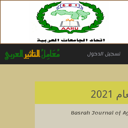
مُعَامِلُ
التاثير
العربي
(cu
تسجيل الدخول
م 2021
Basrah Journal of Ag