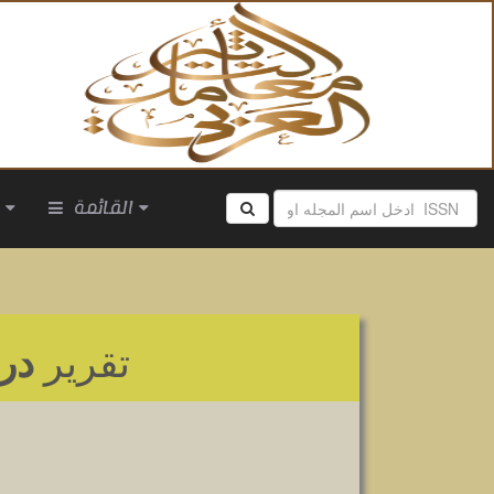
القائمة
ا
تقرير
در