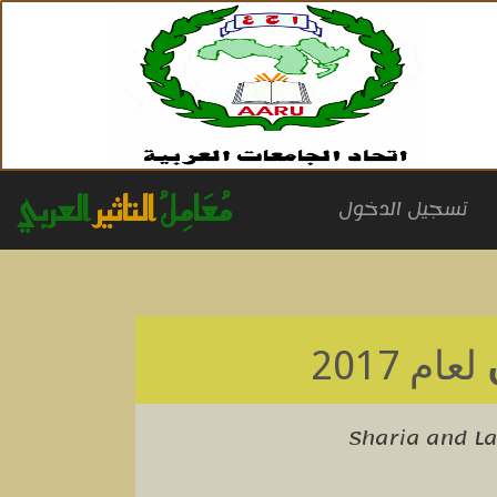
مُعَامِلُ
التاثير
العربي
(cu
تسجيل الدخول
لعام 2017
Sharia and L