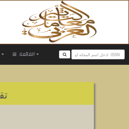
القائمة
ا
تق