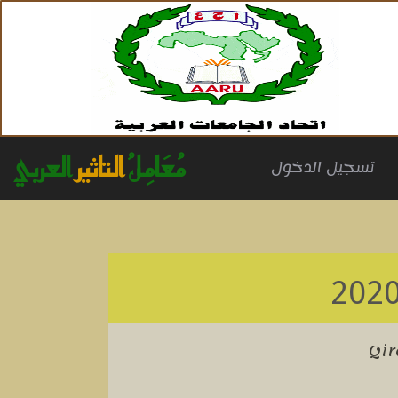
مُعَامِلُ
التاثير
العربي
(cu
تسجيل الدخول
Qir