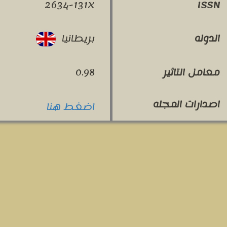
2634-131X
ISSN
بريطانيا
الدوله
معامل التاثير
0.98
اصدارات المجله
اضغط هنا