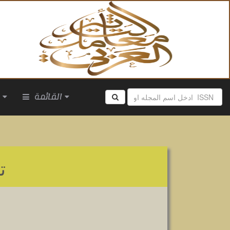
القائمة
ا
ت