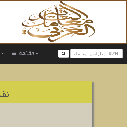
القائمة
ا
تق