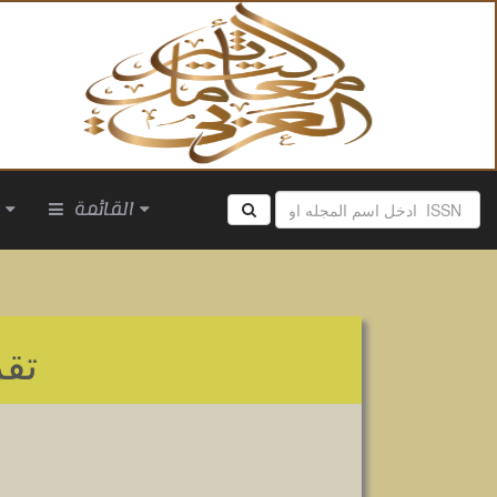
القائمة
ا
تق