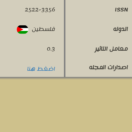
2522-3356
ISSN
فلسطين
الدوله
معامل التاثير
0.3
اصدارات المجله
اضغط هنا