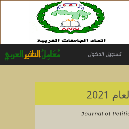
مُعَامِلُ
التاثير
العربي
(cu
تسجيل الدخول
ام 2021
Journal of Polit