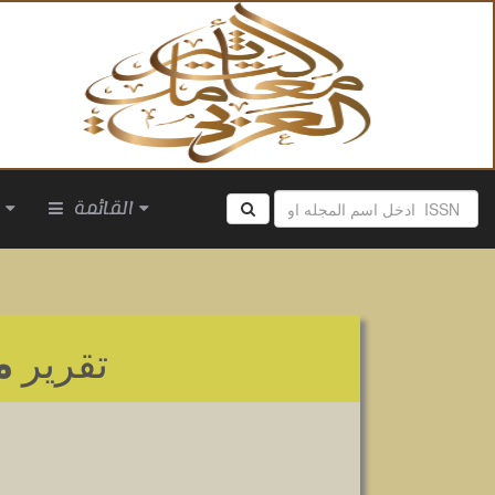
القائمة
ا
تقرير
م