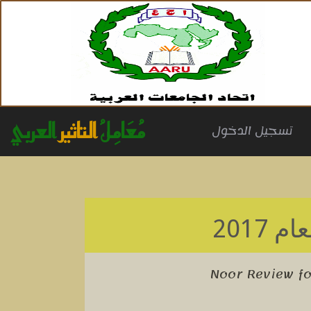
مُعَامِلُ
التاثير
العربي
(cu
تسجيل الدخول
ام 2017
Noor Review fo