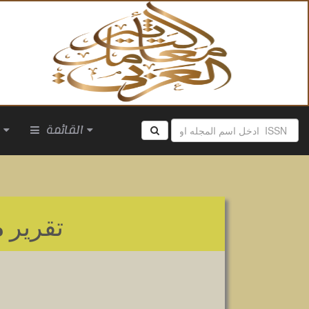
القائمة
ا
تقرير
م