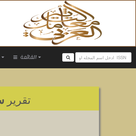
القائمة
ا
تقرير
س