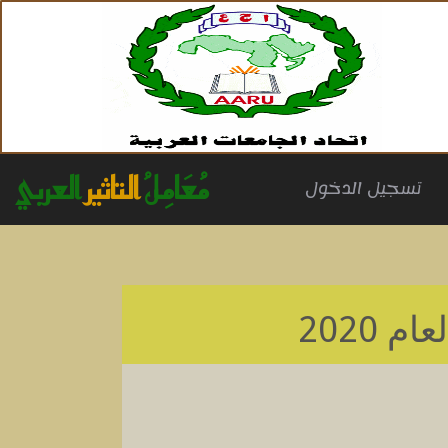
مُعَامِلُ
التاثير
العربي
(cu
تسجيل الدخول
عام 2020