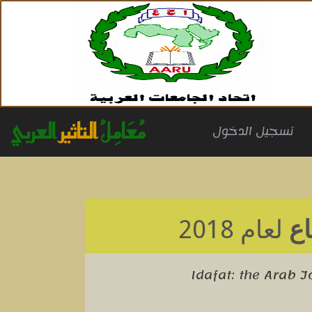
مُعَامِلُ
التاثير
العربي
(cu
تسجيل الدخول
اع
لعام 2018
Idafat: the Arab 