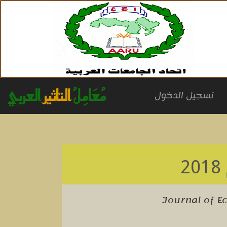
مُعَامِلُ
التاثير
العربي
(cu
تسجيل الدخول
2
Journal of E