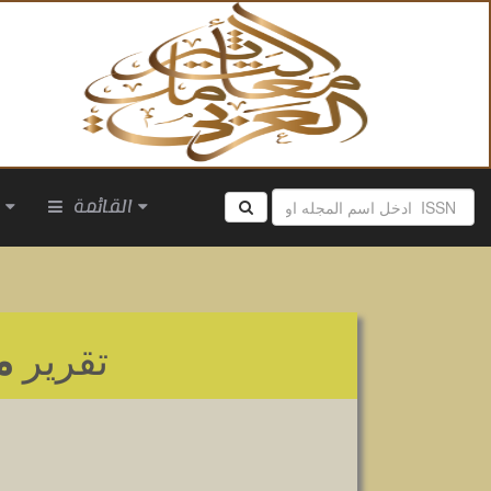
القائمة
ا
تقرير
م