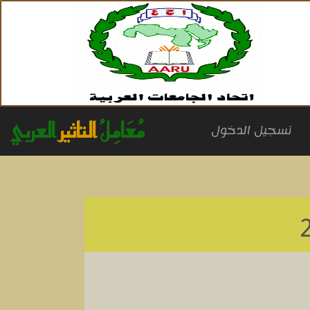
مُعَامِلُ
التاثير
العربي
(cu
تسجيل الدخول