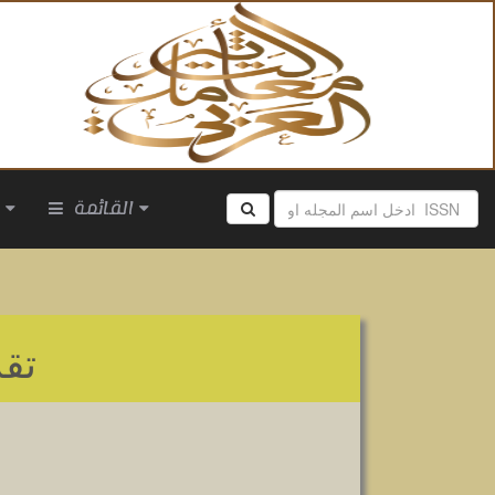
القائمة
ا
تق