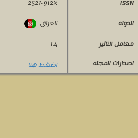
2521-912X
ISSN
العراق
الدوله
معامل التاثير
1.4
اصدارات المجله
اضغط هنا