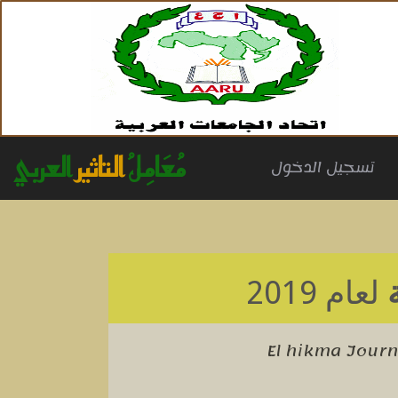
مُعَامِلُ
التاثير
العربي
(cu
تسجيل الدخول
لعام 2019
El hikma Journa