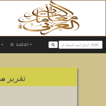
القائمة
ا
تقرير
مج