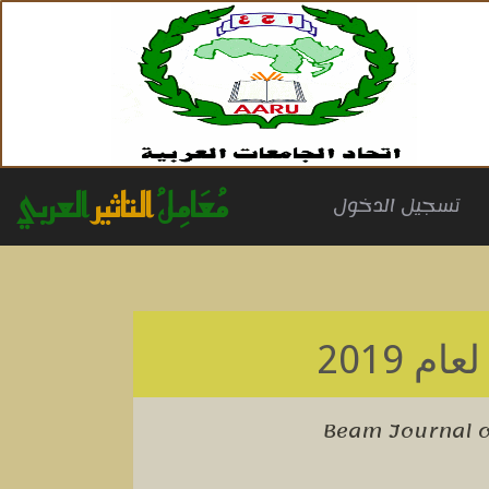
مُعَامِلُ
التاثير
العربي
(cu
تسجيل الدخول
عام 2019
Beam Journal o