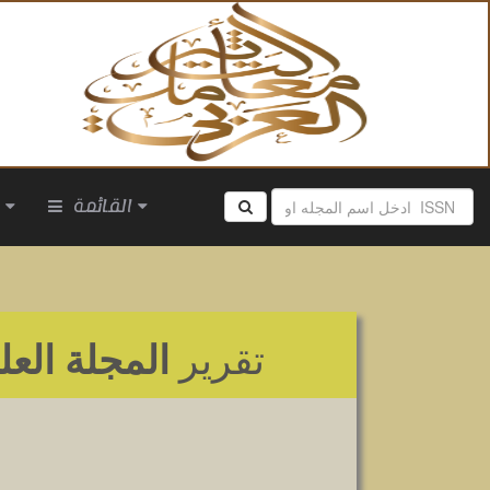
القائمة
ا
تقرير
المجلة العل