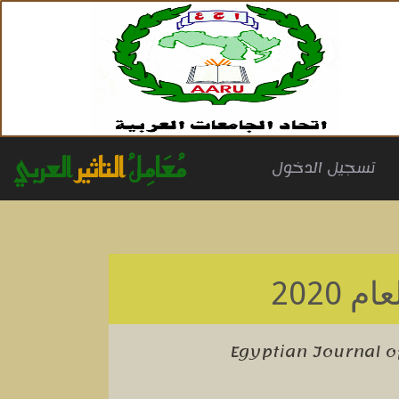
مُعَامِلُ
التاثير
العربي
(cu
تسجيل الدخول
ام 2020
Egyptian Journal o