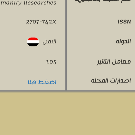
umanity Researches
2707-742X
ISSN
اليمن
الدوله
معامل التاثير
1.05
اصدارات المجله
اضغط هنا