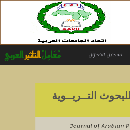
مُعَامِلُ
التاثير
العربي
(cu
تسجيل الدخول
للبحوث التــربــوية
Journal of Arabian P