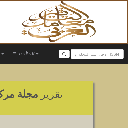
القائمة
ا
تقرير
مجلة مركــ