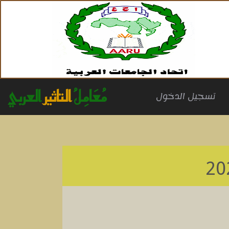
مُعَامِلُ
التاثير
العربي
(cu
تسجيل الدخول