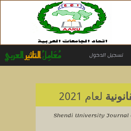
مُعَامِلُ
التاثير
العربي
(cu
تسجيل الدخول
نونية
لعام 2021
Shendi University Journal 