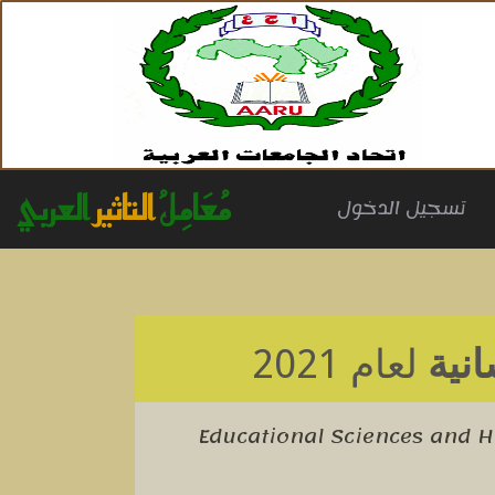
مُعَامِلُ
التاثير
العربي
(cu
تسجيل الدخول
انية
لعام 2021
Educational Sciences and 