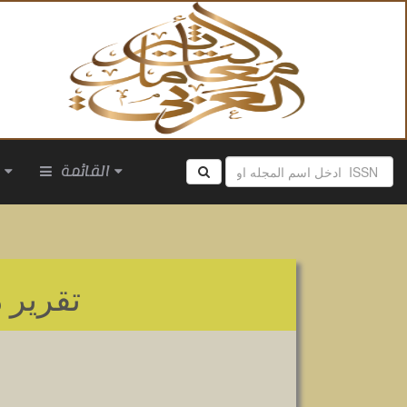
القائمة
ا
تقرير
م