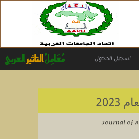
مُعَامِلُ
التاثير
العربي
(cu
تسجيل الدخول
م 2023
Journal of 