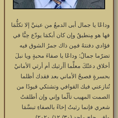
وداعًا يا جمال أبى الدمعُ من عينيَّ إلا تكلُّمَا
فها هو مِنطيقٌ وإن كان أبكمَا يودّع حِبًّا في
فؤادي دفنتهُ فمِن ذاك جمرُ الشوق فيه
تضرّما جمالُ: وداعًا يا صفاءَ محبةٍ ويا نبلَ
أخلاق دعتْكَ معلِّما أأرثيك أم أرثي الأمانيْ
بحسرةٍ فصبحُ الأماني بعد فقدك أظلما
تُنازعني فيك القوافي وتشتكي قيودًا من
الصمت المهيب تألّما وإني وإن أطلقتُ
شعري فإنما رثيتُ إخاءً بالصفاءِ تبسَّمَا
وافي حاج ماجد (٣٠/ ١٢/ ٢٠٢٠)