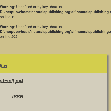
Warning
: Undefined array key "date" in
D:\Inetpub\vhosts\naturalspublishing.org\aif.naturalspublishing.
on line
12
Warning
: Undefined array key "date" in
D:\Inetpub\vhosts\naturalspublishing.org\aif.naturalspublishing.
on line
202
مج
اسم المجله 
ISSN