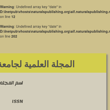
Warning
: Undefined array key "date" in
D:\Inetpub\vhosts\naturalspublishing.org\aif.naturalspublishing.
on line
12
Warning
: Undefined array key "date" in
D:\Inetpub\vhosts\naturalspublishing.org\aif.naturalspublishing.
on line
202
المجلة العلمية لجامعة
اسم المجله 
ISSN