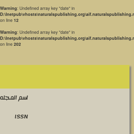
Warning
: Undefined array key "date" in
D:\Inetpub\vhosts\naturalspublishing.org\aif.naturalspublishing.
on line
12
Warning
: Undefined array key "date" in
D:\Inetpub\vhosts\naturalspublishing.org\aif.naturalspublishing.
on line
202
اسم المجله 
ISSN