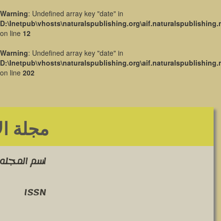
Warning
: Undefined array key "date" in
D:\Inetpub\vhosts\naturalspublishing.org\aif.naturalspublishing.
on line
12
Warning
: Undefined array key "date" in
D:\Inetpub\vhosts\naturalspublishing.org\aif.naturalspublishing.
on line
202
مجلة ال
اسم المجله 
ISSN