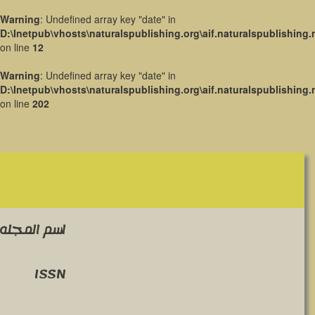
Warning
: Undefined array key "date" in
D:\Inetpub\vhosts\naturalspublishing.org\aif.naturalspublishing.
on line
12
Warning
: Undefined array key "date" in
D:\Inetpub\vhosts\naturalspublishing.org\aif.naturalspublishing.
on line
202
اسم المجله 
ISSN