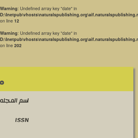
Warning
: Undefined array key "date" in
D:\Inetpub\vhosts\naturalspublishing.org\aif.naturalspublishing.
on line
12
Warning
: Undefined array key "date" in
D:\Inetpub\vhosts\naturalspublishing.org\aif.naturalspublishing.
on line
202
م
اسم المجله 
ISSN