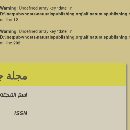
Warning
: Undefined array key "date" in
D:\Inetpub\vhosts\naturalspublishing.org\aif.naturalspublishing.
on line
12
Warning
: Undefined array key "date" in
D:\Inetpub\vhosts\naturalspublishing.org\aif.naturalspublishing.
on line
202
مجلة جا
اسم المجله 
ISSN