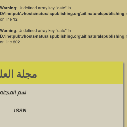
Warning
: Undefined array key "date" in
D:\Inetpub\vhosts\naturalspublishing.org\aif.naturalspublishing.
on line
12
Warning
: Undefined array key "date" in
D:\Inetpub\vhosts\naturalspublishing.org\aif.naturalspublishing.
on line
202
مجلة العل
اسم المجله 
ISSN