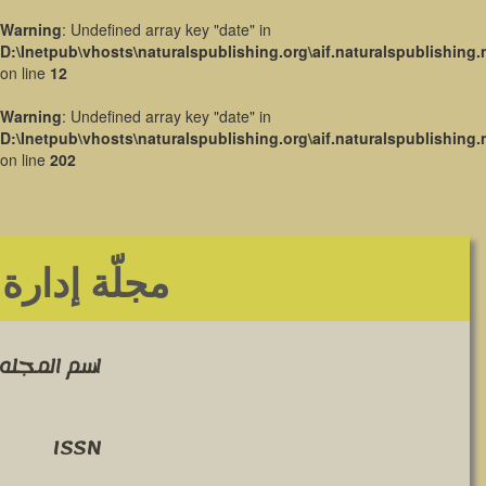
Warning
: Undefined array key "date" in
D:\Inetpub\vhosts\naturalspublishing.org\aif.naturalspublishing.
on line
12
Warning
: Undefined array key "date" in
D:\Inetpub\vhosts\naturalspublishing.org\aif.naturalspublishing.
on line
202
مجلّة إدارة
اسم المجله 
ISSN