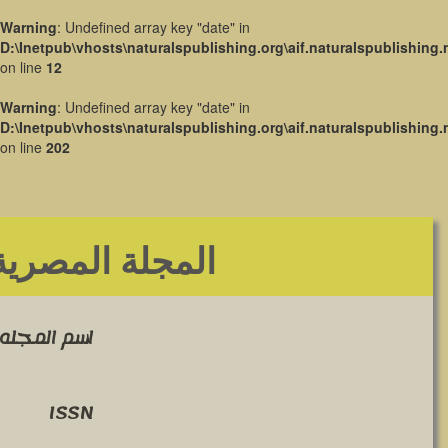
Warning
: Undefined array key "date" in
D:\Inetpub\vhosts\naturalspublishing.org\aif.naturalspublishing.
on line
12
Warning
: Undefined array key "date" in
D:\Inetpub\vhosts\naturalspublishing.org\aif.naturalspublishing.
on line
202
المجلة المصرية
اسم المجله 
ISSN