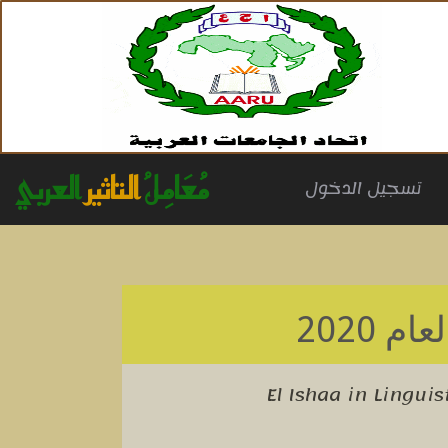
مُعَامِلُ
التاثير
العربي
(cu
تسجيل الدخول
عام 2020
El Ishaa in Linguis