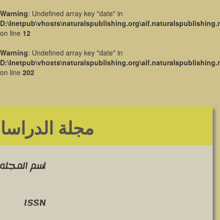
Warning
: Undefined array key "date" in
D:\Inetpub\vhosts\naturalspublishing.org\aif.naturalspublishing.
on line
12
Warning
: Undefined array key "date" in
D:\Inetpub\vhosts\naturalspublishing.org\aif.naturalspublishing.
on line
202
مجلة الدراسات
اسم المجله 
ISSN