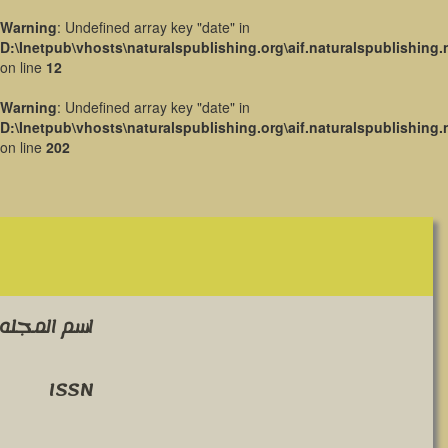
Warning
: Undefined array key "date" in
D:\Inetpub\vhosts\naturalspublishing.org\aif.naturalspublishing.
on line
12
Warning
: Undefined array key "date" in
D:\Inetpub\vhosts\naturalspublishing.org\aif.naturalspublishing.
on line
202
اسم المجله 
ISSN