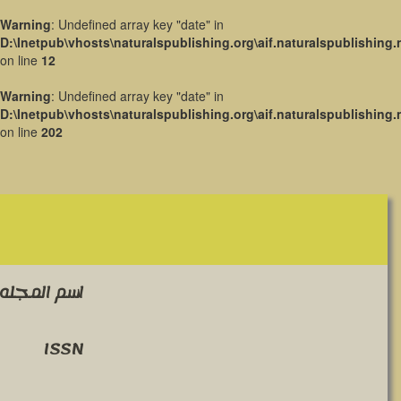
Warning
: Undefined array key "date" in
D:\Inetpub\vhosts\naturalspublishing.org\aif.naturalspublishing.
on line
12
Warning
: Undefined array key "date" in
D:\Inetpub\vhosts\naturalspublishing.org\aif.naturalspublishing.
on line
202
اسم المجله 
ISSN